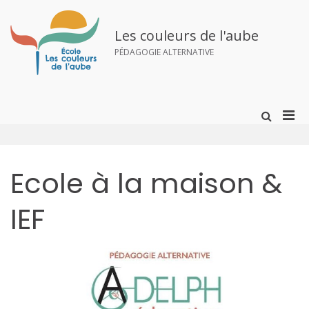
Aller
au
contenu
Les couleurs de l'aube
PÉDAGOGIE ALTERNATIVE
Men
Afficher
le
prin
formulai
pou
de
mobi
recherch
Ecole à la maison &
IEF