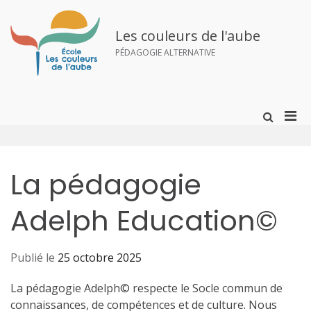
Aller
au
contenu
Les couleurs de l'aube
PÉDAGOGIE ALTERNATIVE
Men
Afficher
le
prin
formulai
pou
de
mobi
recherch
La pédagogie
Adelph Education©
Publié le
25 octobre 2025
La pédagogie Adelph© respecte le Socle commun de
connaissances, de compétences et de culture. Nous